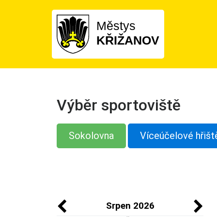
Městys
KŘIŽANOV
Výběr sportoviště
Sokolovna
Víceúčelové hřišt
Srpen 2026