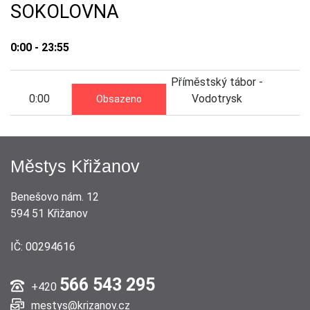
SOKOLOVNA
0:00 - 23:55
Příměstský tábor -
0:00
Vodotrysk
Obsazeno
Městys Křižanov
Benešovo nám. 12
594 51 Křižanov
IČ: 00294616
566 543 295
+420
mestys@krizanov.cz