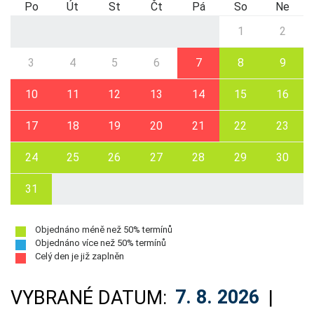
Po
Út
St
Čt
Pá
So
Ne
1
2
3
4
5
6
7
8
9
10
11
12
13
14
15
16
17
18
19
20
21
22
23
24
25
26
27
28
29
30
31
Objednáno méně než 50% termínů
Objednáno více než 50% termínů
Celý den je již zaplněn
VYBRANÉ DATUM:
7. 8. 2026
|