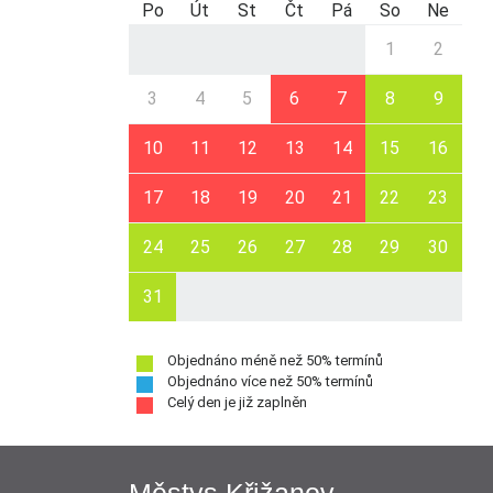
Po
Út
St
Čt
Pá
So
Ne
1
2
3
4
5
6
7
8
9
10
11
12
13
14
15
16
17
18
19
20
21
22
23
24
25
26
27
28
29
30
31
Objednáno méně než 50% termínů
Objednáno více než 50% termínů
Celý den je již zaplněn
Městys Křižanov