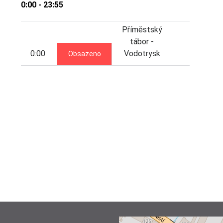
0:00 - 23:55
Příměstský
tábor -
0:00
Vodotrysk
Obsazeno