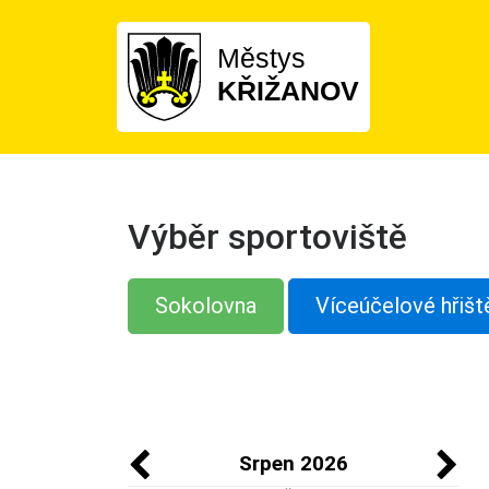
Městys
KŘIŽANOV
Výběr sportoviště
Sokolovna
Víceúčelové hřišt
Srpen 2026