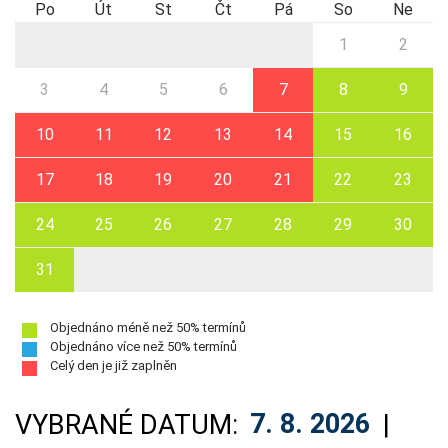
Po
Út
St
Čt
Pá
So
Ne
1
2
3
4
5
6
7
8
9
10
11
12
13
14
15
16
17
18
19
20
21
22
23
24
25
26
27
28
29
30
31
Objednáno méně než 50% termínů
Objednáno více než 50% termínů
Celý den je již zaplněn
VYBRANÉ DATUM:
7. 8. 2026
|