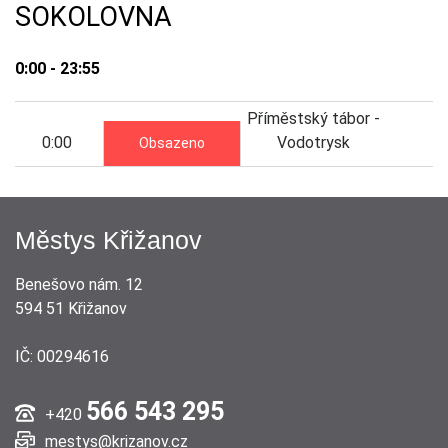
SOKOLOVNA
0:00 - 23:55
Příměstský tábor -
0:00
Vodotrysk
Obsazeno
Městys Křižanov
Benešovo nám. 12
594 51 Křižanov
IČ: 00294616
566 543 295
+420
mestys@krizanov.cz