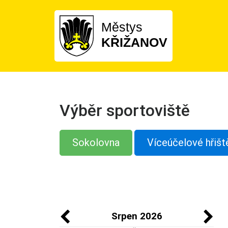
Městys
KŘIŽANOV
Výběr sportoviště
Sokolovna
Víceúčelové hřišt
Srpen 2026