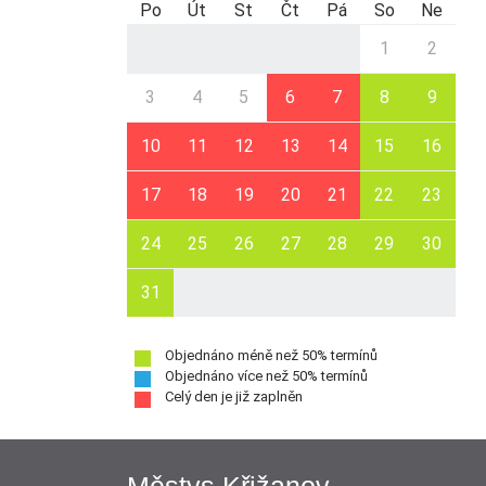
Po
Út
St
Čt
Pá
So
Ne
1
2
3
4
5
6
7
8
9
10
11
12
13
14
15
16
17
18
19
20
21
22
23
24
25
26
27
28
29
30
31
Objednáno méně než 50% termínů
Objednáno více než 50% termínů
Celý den je již zaplněn
Městys Křižanov