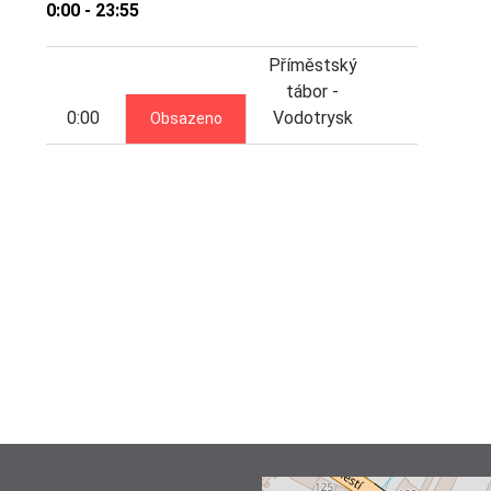
0:00 - 23:55
Příměstský
tábor -
0:00
Vodotrysk
Obsazeno