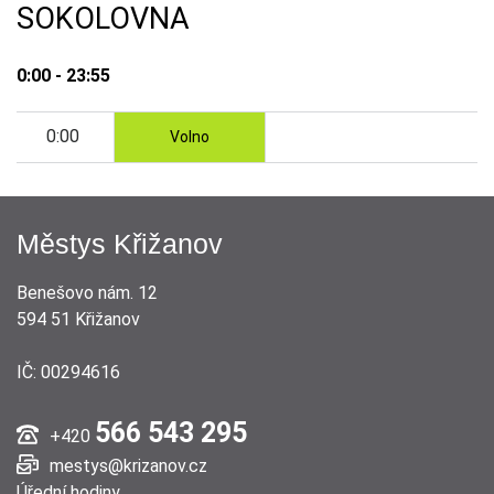
SOKOLOVNA
0:00 - 23:55
0:00
Volno
Městys Křižanov
Benešovo nám. 12
594 51 Křižanov
IČ: 00294616
566 543 295
+420
mestys@krizanov.cz
Úřední hodiny