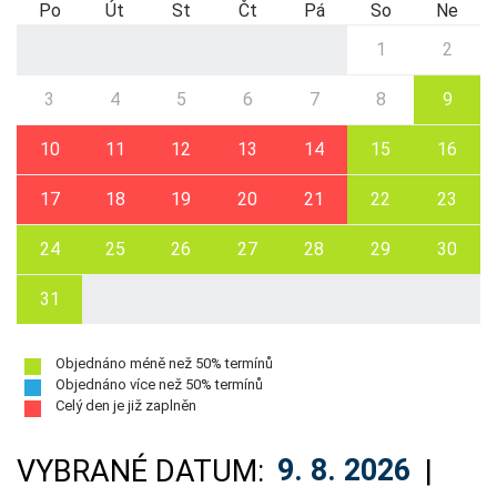
Po
Út
St
Čt
Pá
So
Ne
1
2
3
4
5
6
7
8
9
10
11
12
13
14
15
16
17
18
19
20
21
22
23
24
25
26
27
28
29
30
31
Objednáno méně než 50% termínů
Objednáno více než 50% termínů
Celý den je již zaplněn
VYBRANÉ DATUM:
9. 8. 2026
|