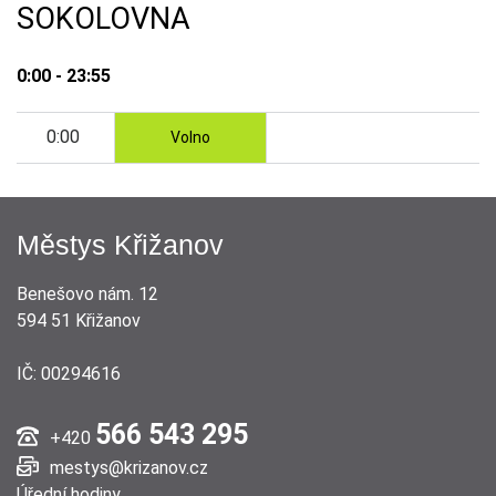
SOKOLOVNA
0:00 - 23:55
0:00
Volno
Městys Křižanov
Benešovo nám. 12
594 51 Křižanov
IČ: 00294616
566 543 295
+420
mestys@krizanov.cz
Úřední hodiny