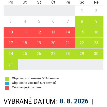
Po
Út
St
Čt
Pá
So
Ne
1
2
3
4
5
6
7
8
9
10
11
12
13
14
15
16
17
18
19
20
21
22
23
24
25
26
27
28
29
30
31
Objednáno méně než 50% termínů
Objednáno více než 50% termínů
Celý den je již zaplněn
VYBRANÉ DATUM:
8. 8. 2026
|