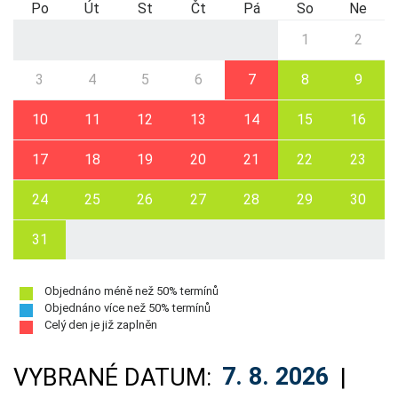
Po
Út
St
Čt
Pá
So
Ne
1
2
3
4
5
6
7
8
9
10
11
12
13
14
15
16
17
18
19
20
21
22
23
24
25
26
27
28
29
30
31
Objednáno méně než 50% termínů
Objednáno více než 50% termínů
Celý den je již zaplněn
VYBRANÉ DATUM:
7. 8. 2026
|