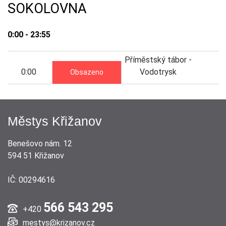
SOKOLOVNA
0:00 - 23:55
Příměstský tábor -
0:00
Vodotrysk
Obsazeno
Městys Křižanov
Benešovo nám. 12
594 51 Křižanov
IČ: 00294616
566 543 295
+420
mestys@krizanov.cz