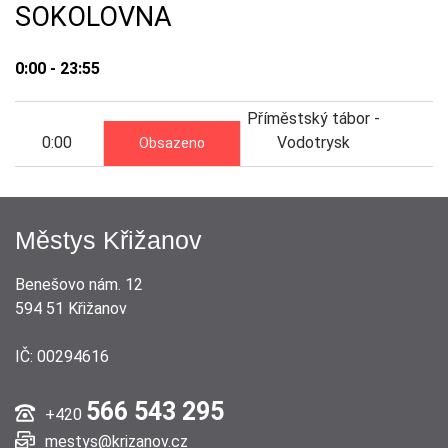
SOKOLOVNA
0:00 - 23:55
Příměstský tábor -
0:00
Vodotrysk
Obsazeno
Městys Křižanov
Benešovo nám. 12
594 51 Křižanov
IČ: 00294616
566 543 295
+420
mestys@krizanov.cz