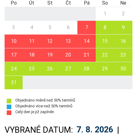
Po
Út
St
Čt
Pá
So
Ne
1
2
3
4
5
6
7
8
9
10
11
12
13
14
15
16
17
18
19
20
21
22
23
24
25
26
27
28
29
30
31
Objednáno méně než 50% termínů
Objednáno více než 50% termínů
Celý den je již zaplněn
VYBRANÉ DATUM:
7. 8. 2026
|